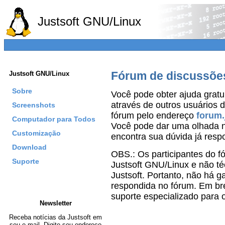
Justsoft GNU/Linux
Fórum de discussõe
Justsoft GNU/Linux
Sobre
Você pode obter ajuda gratu
através de outros usuários 
Screenshots
fórum pelo endereço
forum.
Computador para Todos
Você pode dar uma olhada n
Customização
encontra sua dúvida já resp
Download
OBS.: Os participantes do f
Suporte
Justsoft GNU/Linux e não t
Justsoft. Portanto, não há g
respondida no fórum. Em br
suporte especializado para 
Newsletter
Receba notícias da Justsoft em
seu e-mail. Digite seu endereço