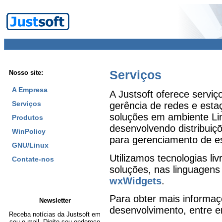
Serviços
Nosso site:
A Empresa
A Justsoft oferece servi
Serviços
gerência de redes e est
soluções em ambiente Li
Produtos
desenvolvendo distribuiç
WinPolicy
para gerenciamento de e
GNU/Linux
Utilizamos tecnologias l
Contate-nos
soluções, nas linguagen
wxWidgets
.
Para obter mais informaç
Newsletter
desenvolvimento, entre 
Receba notícias da Justsoft em
seu e-mail. Digite seu endereço